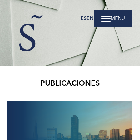
ES
EN
MENU
Santiváñez
Abogados
PUBLICACIONES